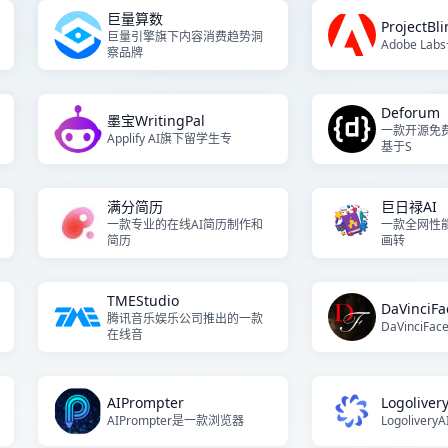
巨量算数
ProjectBli
巨量引擎旗下内容消费趋势洞
Adobe L
察品牌
Deforum
墨宝WritingPal
一款开源免
Applify AI旗下留学生专
基于S
满分简历
巨日禄AI
一款专业的在线AI简历制作和
一款全网性能
简历
画转
TMEStudio
DaVinciFa
腾讯音乐娱乐公司推出的一款
DaVinciF
在线音
AIPrompter
Logoliver
AIPrompter是一款浏览器
Logoliver