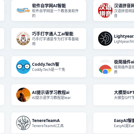
软件自学网AI智能
汉语拼音网
软件自学网是一个教各类软件
汉语拼音网
的
音
巧手打字通人工ai智能
Lightyear
巧手打字通是专为打字零基础
Lightyear.
用
极简插件a
Coddy.Tech智
极简插件是
Coddy.Tech是一个免
质
AI提示语学习教程ai
大模型GP
AI提示语学习教程是lear
大模型GPT
TenereTeamA
EasyAI智
TenereTeamAI工具
EasyAI是Ea