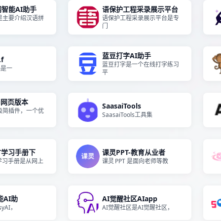
智能AI助手
语保护工程采录展示平台
是主要介绍汉语拼
语保护工程采录展示平台是专
门
蓝豆打字AI助手
.f
蓝豆打字是一个在线打字练习
fm是一
平
i网页版本
SaasaiTools
极简插件，一个优
SaasaiTools工具集
T学习手册下
课灵PPT-教育从业者
学习手册是从网上
课灵 PPT 是面向老师等教
能AI助
AI觉醒社区AIapp
syAI，
AI觉醒社区是AI觉醒社区，