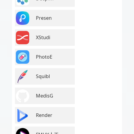
Presen
XStudi
PhotoE
Squibl
MedisG
Render