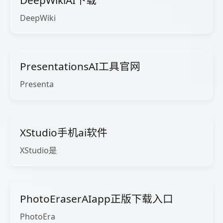
DeepWikiAI下载
DeepWiki
PresentationsAI工具官网
Presenta
XStudio手机ai软件
XStudio是
PhotoEraserAIapp正版下载入口
PhotoEra