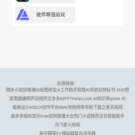
被师尊强迫双
友情链接：
微米小说站
笔魂AI绘图
库宝ai工作助手
智搜AI导航站
快标书 AI
AI吧
星图健康网
声动视界
文多多AIPPT
HelpLook AI知识库
gitee AI
笔格设计
AIBOX创作平台
08AI导航网
零导航
下载之家
天极网
曲多多版权音乐
trae
视频直播大全
热门小说推荐
豆包智能助手
讯飞星火
绘蛙
和平精英PC模拟器
紫鸟浏览器