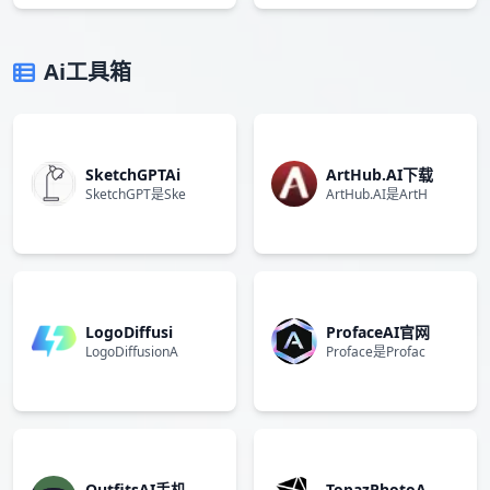
Ai工具箱
SketchGPTAi
ArtHub.AI下载
SketchGPT是​Ske
ArtHub.AI是ArtH
LogoDiffusi
ProfaceAI官网
LogoDiffusionA
Proface是Profac
OutfitsAI手机
TopazPhotoA