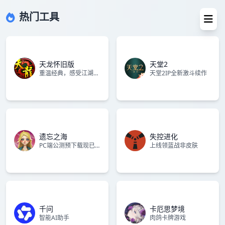
热门工具
天龙怀旧版
天堂2
重温经典，感受江湖情怀
天堂2IP全新激斗续作
遗忘之海
失控进化
PC端公测预下载现已开启
上线领蓝战非皮肤
千问
卡厄思梦境
智能AI助手
肉鸽卡牌游戏