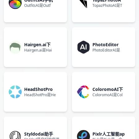
OutfitsAI是Outf
TopazPhotoAI是T
Hairgen.ai下
PhotoEditor
Hairgen.ai是Hai
PhotoEditorAI是
HeadShotPro
ColoromoAI下
HeadShotPro是He
ColoromoAI是Col
Styldodai助手
Pixlr人工智能ap