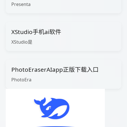
Presenta
XStudio手机ai软件
XStudio是
PhotoEraserAIapp正版下载入口
PhotoEra