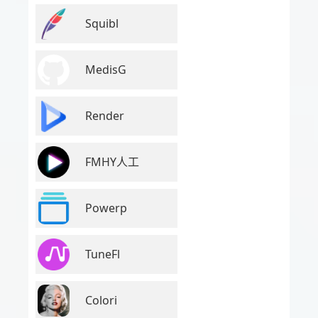
Squibl
MedisG
Render
FMHY人工
Powerp
TuneFl
Colori