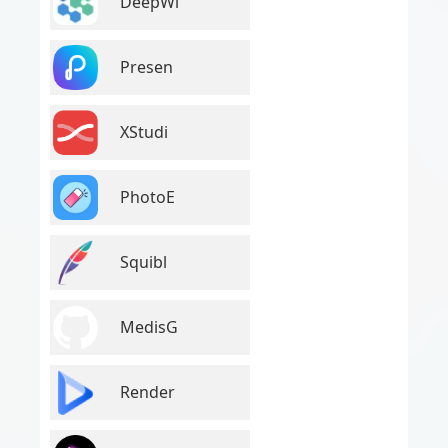
DeepWi
Presen
XStudi
PhotoE
Squibl
MedisG
Render