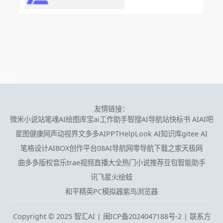
友情链接：
微米小说站
笔魂AI绘图
库宝ai工作助手
智搜AI导航站
快标书 AI
AI吧
星图健康网
声动视界
文多多AIPPT
HelpLook AI知识库
gitee AI
笔格设计
AIBOX创作平台
08AI导航网
零导航
下载之家
天极网
曲多多版权音乐
trae
视频直播大全
热门小说推荐
豆包智能助手
讯飞星火
绘蛙
和平精英PC模拟器
紫鸟浏览器
Copyright © 2025 智汇AI |
闽ICP备2024047188号-2 | 联系方