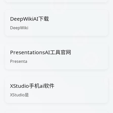
DeepWikiAI下载
DeepWiki
PresentationsAI工具官网
Presenta
XStudio手机ai软件
XStudio是