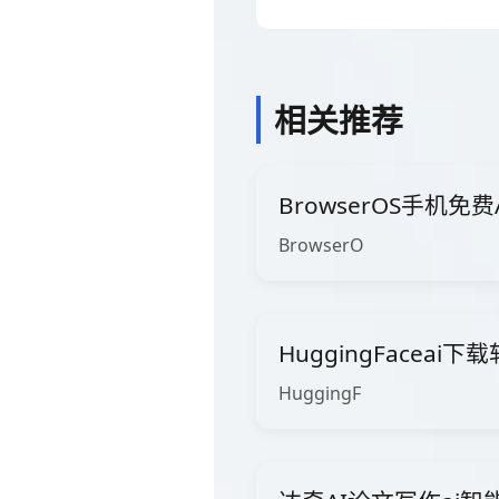
相关推荐
BrowserOS手机免费
BrowserO
HuggingFaceai下
HuggingF