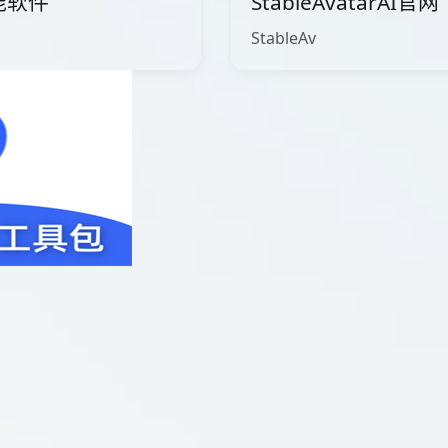
能软件
StableAvatarAI官
StableAv