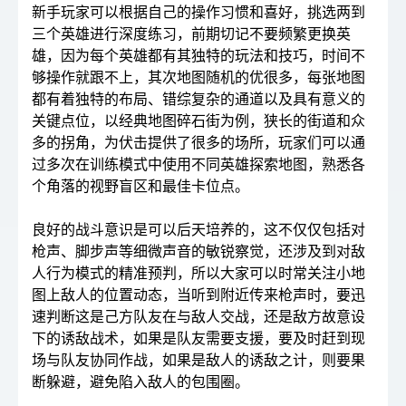
新手玩家可以根据自己的操作习惯和喜好，挑选两到
三个英雄进行深度练习，前期切记不要频繁更换英
雄，因为每个英雄都有其独特的玩法和技巧，时间不
够操作就跟不上，其次地图随机的优很多，每张地图
都有着独特的布局、错综复杂的通道以及具有意义的
关键点位，以经典地图碎石街为例，狭长的街道和众
多的拐角，为伏击提供了很多的场所，玩家们可以通
过多次在训练模式中使用不同英雄探索地图，熟悉各
个角落的视野盲区和最佳卡位点。
良好的战斗意识是可以后天培养的，这不仅仅包括对
枪声、脚步声等细微声音的敏锐察觉，还涉及到对敌
人行为模式的精准预判，所以大家可以时常关注小地
图上敌人的位置动态，当听到附近传来枪声时，要迅
速判断这是己方队友在与敌人交战，还是敌方故意设
下的诱敌战术，如果是队友需要支援，要及时赶到现
场与队友协同作战，如果是敌人的诱敌之计，则要果
断躲避，避免陷入敌人的包围圈。