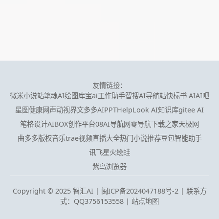
友情链接：
微米小说站
笔魂AI绘图
库宝ai工作助手
智搜AI导航站
快标书 AI
AI吧
星图健康网
声动视界
文多多AIPPT
HelpLook AI知识库
gitee AI
笔格设计
AIBOX创作平台
08AI导航网
零导航
下载之家
天极网
曲多多版权音乐
trae
视频直播大全
热门小说推荐
豆包智能助手
讯飞星火
绘蛙
紫鸟浏览器
Copyright © 2025 智汇AI |
闽ICP备2024047188号-2 | 联系方
式：QQ3756153558
|
站点地图