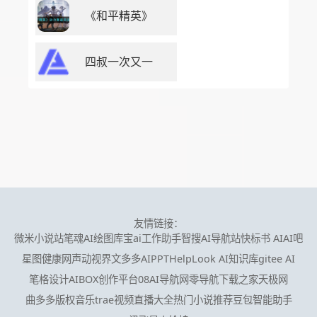
《和平精英》
四叔一次又一
友情链接：
微米小说站
笔魂AI绘图
库宝ai工作助手
智搜AI导航站
快标书 AI
AI吧
星图健康网
声动视界
文多多AIPPT
HelpLook AI知识库
gitee AI
笔格设计
AIBOX创作平台
08AI导航网
零导航
下载之家
天极网
曲多多版权音乐
trae
视频直播大全
热门小说推荐
豆包智能助手