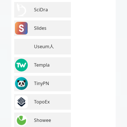
SciDra
Slides
Useum人
Templa
TinyPN
TopoEx
Showee