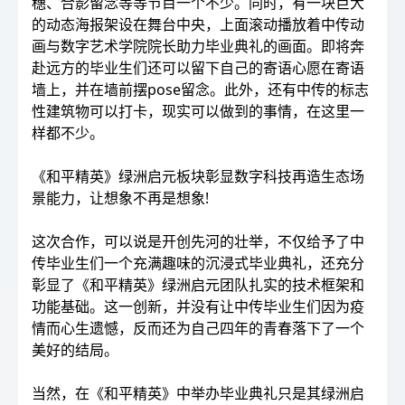
穗、合影留念等等节目一个不少。同时，有一块巨大
的动态海报架设在舞台中央，上面滚动播放着中传动
画与数字艺术学院院长助力毕业典礼的画面。即将奔
赴远方的毕业生们还可以留下自己的寄语心愿在寄语
墙上，并在墙前摆pose留念。此外，还有中传的标志
性建筑物可以打卡，现实可以做到的事情，在这里一
样都不少。
《和平精英》绿洲启元板块彰显数字科技再造生态场
景能力，让想象不再是想象!
这次合作，可以说是开创先河的壮举，不仅给予了中
传毕业生们一个充满趣味的沉浸式毕业典礼，还充分
彰显了《和平精英》绿洲启元团队扎实的技术框架和
功能基础。这一创新，并没有让中传毕业生们因为疫
情而心生遗憾，反而还为自己四年的青春落下了一个
美好的结局。
当然，在《和平精英》中举办毕业典礼只是其绿洲启