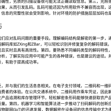
准确性，劣质的扫描设备很可能无法正确读取信息。第三，光照
效果，从而引发乱码。乱码可能还因为所用软件不兼容而出现，
，信息的完整性就会受到影响，针对环境的防护措施层层加码也
巧
我们应对乱码问题的重要手段。理解编码结构是解密的第一步，
解码库如ZXing和ZBar，可以轻松识别并修复复杂的解码错
而且实时且具有高效性。第四，要熟悉不同编码类型的解码特性
分析，了解实际应用中可能产生的各种错误，也是建议的途径。
析，有助于提高成功率。
泛，并与我们的生活息息相关。在电子支付领域，二维码和一维
消费者的体验。在公共交通系统中，二维码用作乘车凭证，因此
在产品追溯和库存管理环节，轻松解密条形码能够快速获取农产
质量。第四，机器学习和智能算法进一步推动了扫码解码的创新
物联网(IoT)的迅速发展，数据解密在设备间的信息传输中尤