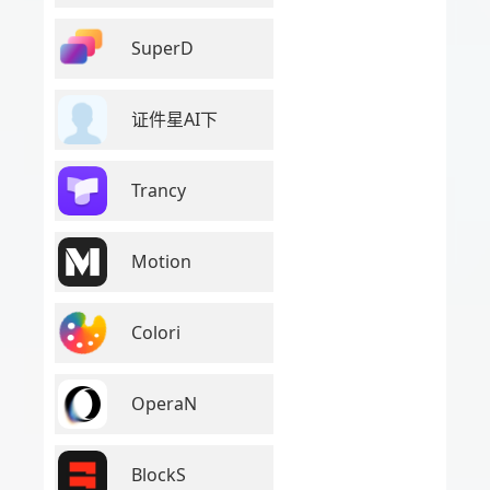
SuperD
证件星AI下
Trancy
Motion
Colori
OperaN
BlockS