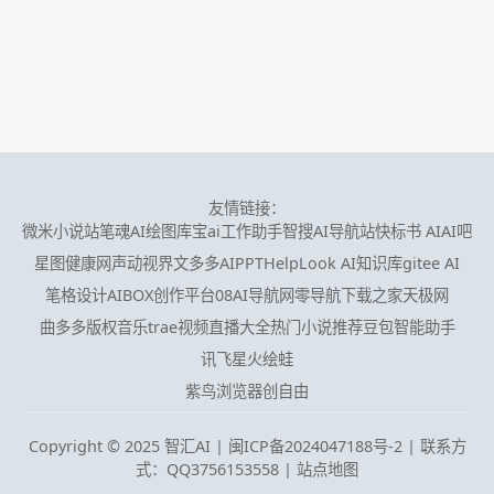
友情链接：
微米小说站
笔魂AI绘图
库宝ai工作助手
智搜AI导航站
快标书 AI
AI吧
星图健康网
声动视界
文多多AIPPT
HelpLook AI知识库
gitee AI
笔格设计
AIBOX创作平台
08AI导航网
零导航
下载之家
天极网
曲多多版权音乐
trae
视频直播大全
热门小说推荐
豆包智能助手
讯飞星火
绘蛙
紫鸟浏览器
创自由
Copyright © 2025 智汇AI |
闽ICP备2024047188号-2 | 联系方
式：QQ3756153558
|
站点地图