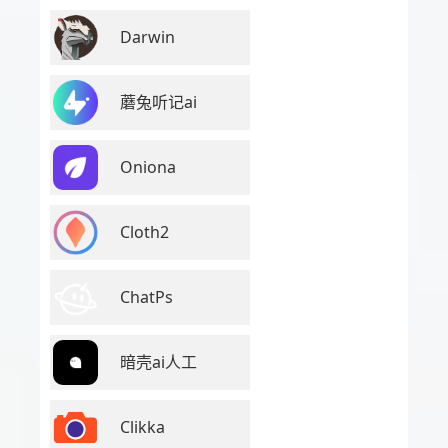
Darwin
蘑兔听记ai
Oniona
Cloth2
ChatPs
暗壳ai人工
Clikka