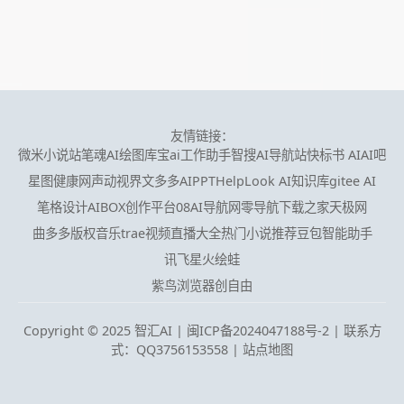
友情链接：
微米小说站
笔魂AI绘图
库宝ai工作助手
智搜AI导航站
快标书 AI
AI吧
星图健康网
声动视界
文多多AIPPT
HelpLook AI知识库
gitee AI
笔格设计
AIBOX创作平台
08AI导航网
零导航
下载之家
天极网
曲多多版权音乐
trae
视频直播大全
热门小说推荐
豆包智能助手
讯飞星火
绘蛙
紫鸟浏览器
创自由
Copyright © 2025 智汇AI |
闽ICP备2024047188号-2 | 联系方
式：QQ3756153558
|
站点地图