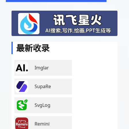
最新收录
Imglar
SupaRe
SvgLog
Remini