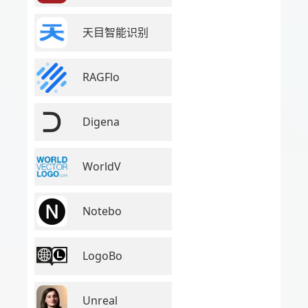
天目智能识别
RAGFlo
Digena
WorldV
Notebo
LogoBo
Unreal