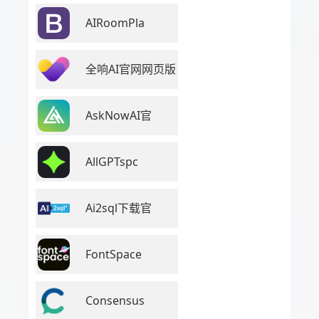
AIRoomPla
全响AI官网网页版
AskNowAI官
AllGPTspc
Ai2sql下载官
FontSpace
Consensus