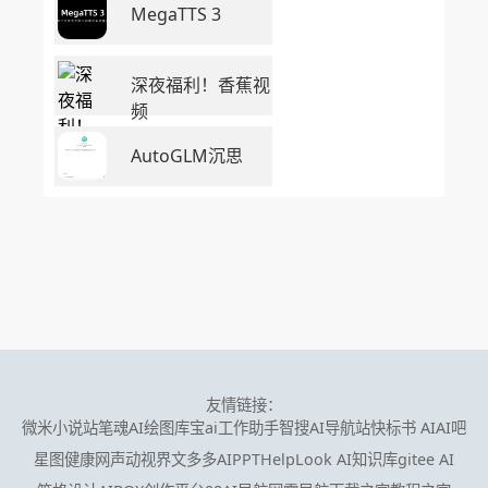
MegaTTS 3
深夜福利！香蕉视
频
AutoGLM沉思
友情链接：
微米小说站
笔魂AI绘图
库宝ai工作助手
智搜AI导航站
快标书 AI
AI吧
星图健康网
声动视界
文多多AIPPT
HelpLook AI知识库
gitee AI