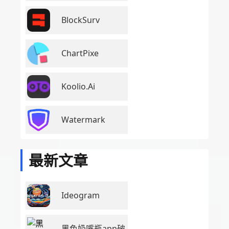
BlockSurv
ChartPixe
Koolio.Ai
Watermark
最新文章
Ideogram
黑色奶嘴瓶app破