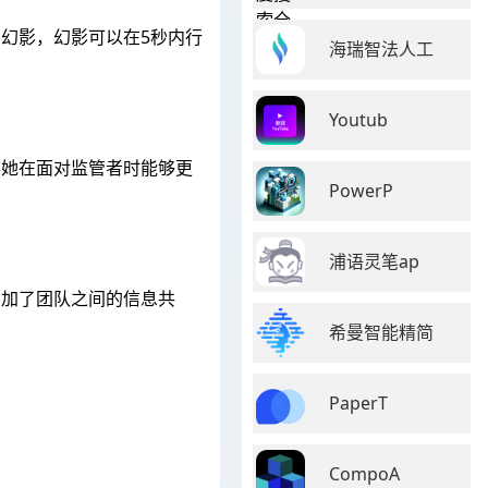
幻影，幻影可以在5秒内行
海瑞智法人工
Youtub
得她在面对监管者时能够更
PowerP
浦语灵笔ap
增加了团队之间的信息共
希曼智能精简
PaperT
CompoA