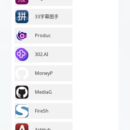
33字幕图手
Produc
302.AI
MoneyP
MediaG
FireSh
ArtHub