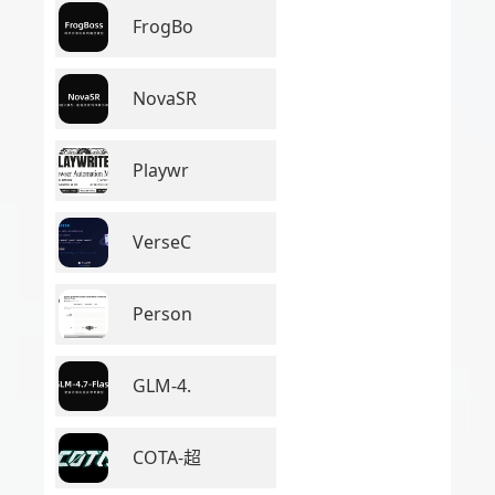
FrogBo
NovaSR
Playwr
VerseC
Person
GLM-4.
COTA-超