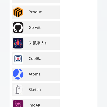
Produc
Go-wit
51数字人a
CoolBa
Atoms.
Sketch
imgAK