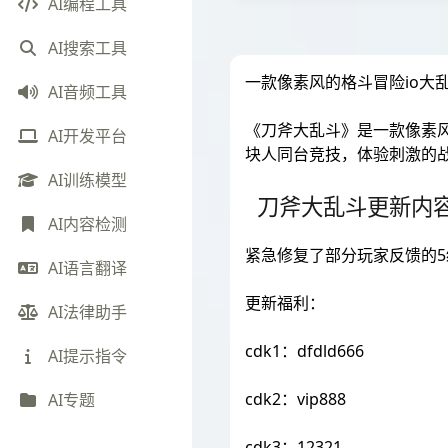
AI编程工具
AI搜索工具
一款像素风的格斗冒险io大
AI音频工具
《刀斧大乱斗》是一款像素
AI开发平台
块人同台竞技，体验刺激的
AI训练模型
刀斧大乱斗更新内
AI内容检测
紧急修复了部分玩家反馈的5
AI语言翻译
更新福利：
AI法律助手
cdk1：dfdld666
AI提示指令
cdk2：vip888
AI专题
cdk3：12321