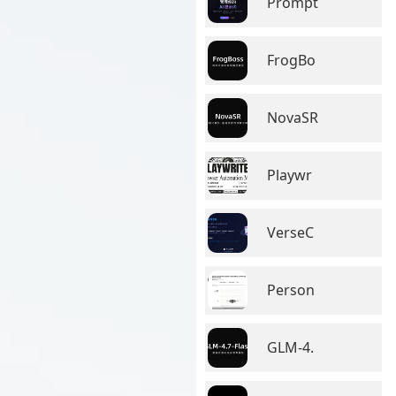
Prompt
FrogBo
NovaSR
Playwr
VerseC
Person
GLM-4.