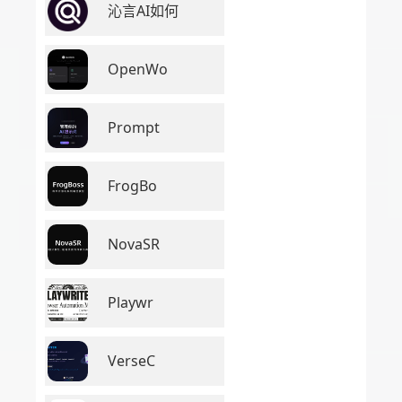
沁言AI如何
OpenWo
Prompt
FrogBo
NovaSR
Playwr
VerseC