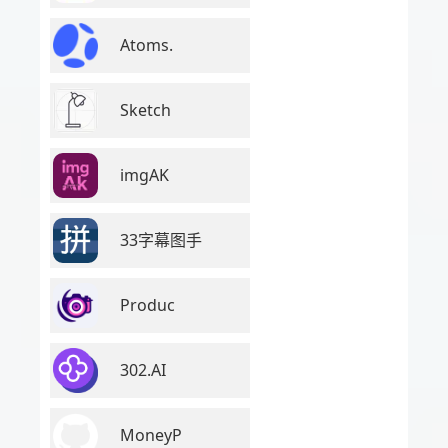
Atoms.
Sketch
imgAK
33字幕图手
Produc
302.AI
MoneyP