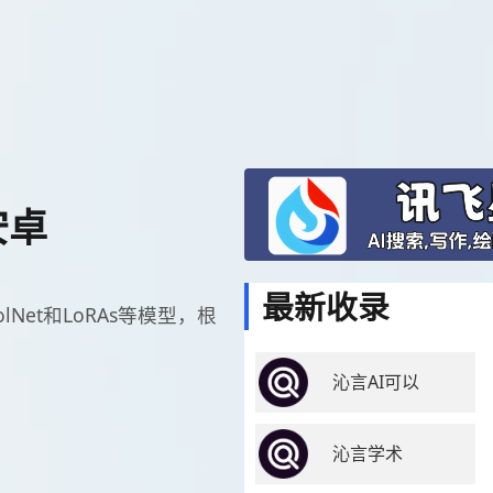
安卓
最新收录
trolNet和LoRAs等模型，根
沁言AI可以
沁言学术