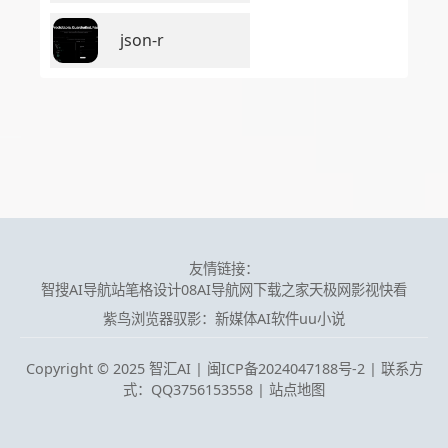
json-r
友情链接：
智搜AI导航站
笔格设计
08AI导航网
下载之家
天极网
影视快看
紫鸟浏览器
驭影：新媒体AI软件
uu小说
Copyright © 2025 智汇AI |
闽ICP备2024047188号-2 | 联系方
式：QQ3756153558
|
站点地图