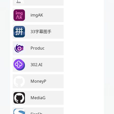
imgAK
33字幕图手
Produc
302.AI
MoneyP
MediaG