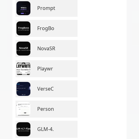
Prompt
FrogBo
NovaSR
Playwr
VerseC
Person
GLM-4.