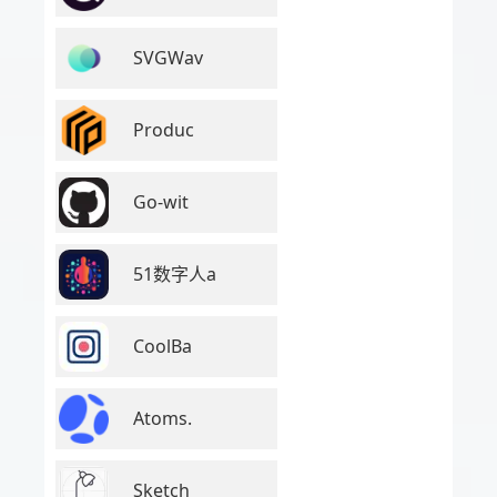
SVGWav
Produc
Go-wit
51数字人a
CoolBa
Atoms.
Sketch