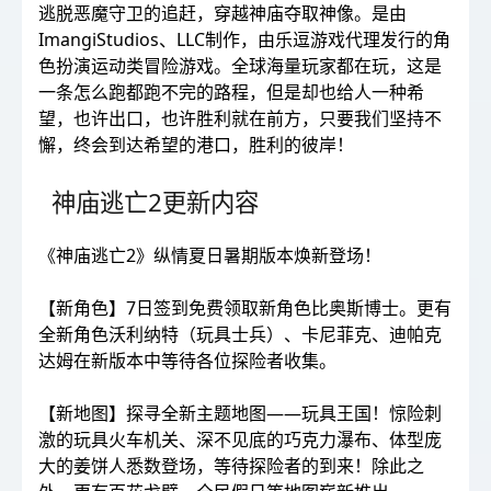
逃脱恶魔守卫的追赶，穿越神庙夺取神像。是由
ImangiStudios、LLC制作，由乐逗游戏代理发行的角
色扮演运动类冒险游戏。全球海量玩家都在玩，这是
一条怎么跑都跑不完的路程，但是却也给人一种希
望，也许出口，也许胜利就在前方，只要我们坚持不
懈，终会到达希望的港口，胜利的彼岸！
神庙逃亡2更新内容
《神庙逃亡2》纵情夏日暑期版本焕新登场！
【新角色】7日签到免费领取新角色比奥斯博士。更有
全新角色沃利纳特（玩具士兵）、卡尼菲克、迪帕克
达姆在新版本中等待各位探险者收集。
【新地图】探寻全新主题地图——玩具王国！惊险刺
激的玩具火车机关、深不见底的巧克力瀑布、体型庞
大的姜饼人悉数登场，等待探险者的到来！除此之