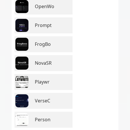
OpenWo
Prompt
FrogBo
NovaSR
Playwr
VerseC
Person