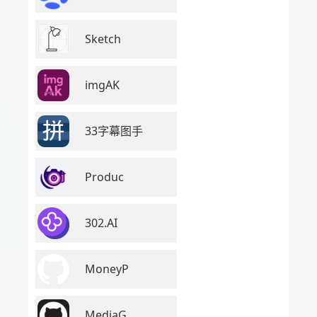
Sketch
imgAK
33字幕图手
Produc
302.AI
MoneyP
MediaG