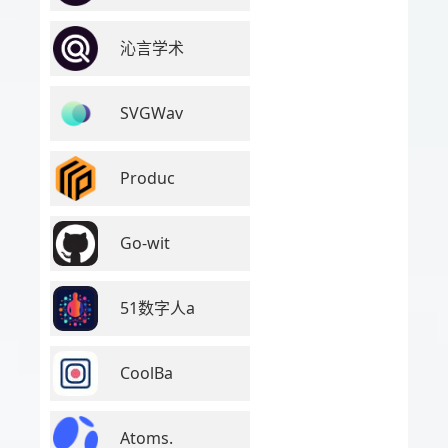
沁言学术
SVGWav
Produc
Go-wit
51数字人a
CoolBa
Atoms.