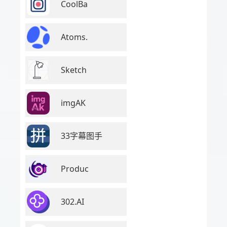
CoolBa
Atoms.
Sketch
imgAK
33字幕图手
Produc
302.AI