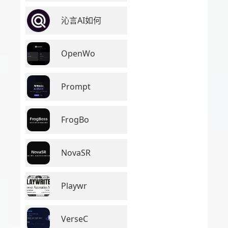
沁言AI如何
OpenWo
Prompt
FrogBo
NovaSR
Playwr
VerseC