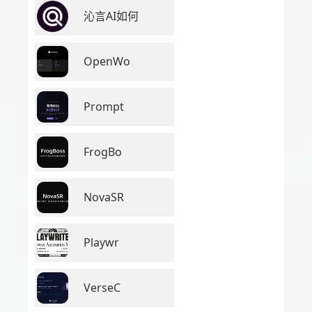
沁言AI如何
OpenWo
Prompt
FrogBo
NovaSR
Playwr
VerseC