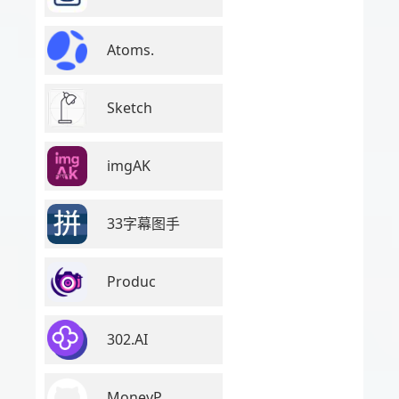
Atoms.
Sketch
imgAK
33字幕图手
Produc
302.AI
MoneyP