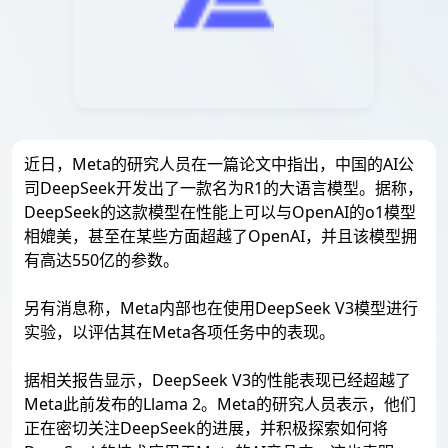
近日，Meta的研究人员在一篇论文中指出，中国的AI公
司DeepSeek开发出了一款名为R1的大语言模型。据称，
DeepSeek的这款模型在性能上可以与OpenAI的o1模型
相媲美，甚至在某些方面超越了OpenAI，并且该模型拥
有高达550亿的参数。
另有消息称，Meta内部也在使用DeepSeek V3模型进行
实验，以评估其在Meta各项任务中的表现。
据相关报告显示，DeepSeek V3的性能表现已经超越了
Meta此前发布的Llama 2。Meta的研究人员表示，他们
正在密切关注DeepSeek的进展，并积极探索如何将