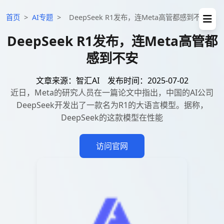
首页
>
AI专题
>
DeepSeek R1发布，连Meta高管都感到不安
DeepSeek R1发布，连Meta高管都
感到不安
文章来源：智汇AI
发布时间：2025-07-02
近日，Meta的研究人员在一篇论文中指出，中国的AI公司
DeepSeek开发出了一款名为R1的大语言模型。据称，
DeepSeek的这款模型在性能
访问官网