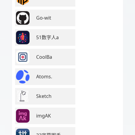
Go-wit
51数字人a
CoolBa
Atoms.
Sketch
imgAK