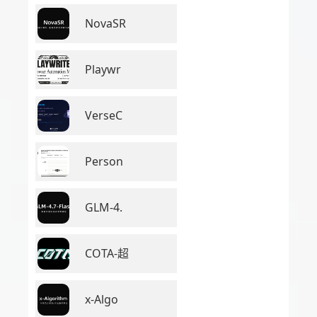
NovaSR
Playwr
VerseC
Person
GLM-4.
COTA-超
x-Algo