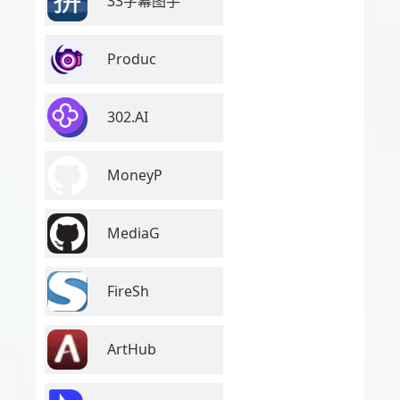
33字幕图手
Produc
302.AI
MoneyP
MediaG
FireSh
ArtHub