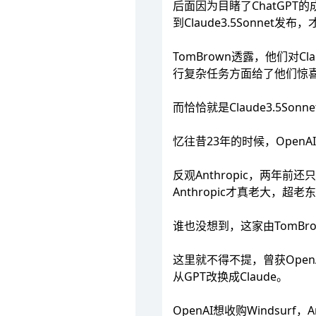
后面因为目睹了ChatGPT
到Claude3.5Sonnet
TomBrown透露，他们对Cl
行复杂任务方面给了他们惊
而恰恰就是Claude3.5Son
忆往昔23年的时候，Open
反观Anthropic，两年
Anthropic才真老大，超
谁也没想到，这家由TomBr
这里就不得不提，曾获OpenA
从GPT改换成Claude。
OpenAI想收购Windsurf，