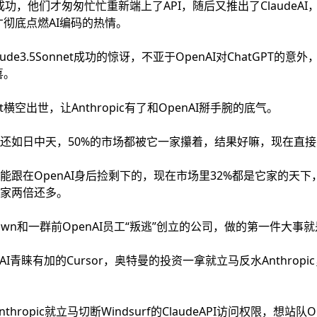
的成功，他们才匆匆忙忙重新端上了API，随后又推出了ClaudeA
发布，才彻底点燃AI编码的热情。
aude3.5Sonnet成功的惊讶，不亚于OpenAI对ChatGPT
喜。
net横空出世，让Anthropic有了和OpenAI掰手腕的底气。
AI还如日中天，50%的市场都被它一家攥着，结果好嘛，现在直接
前还只能跟在OpenAI身后捡剩下的，现在市场里32%都是它家的天
老东家两倍还多。
own和一群前OpenAI员工“叛逃”创立的公司，做的第一件大
I青睐有加的Cursor，奥特曼的投资一拿就立马反水Anthrop
Anthropic就立马切断Windsurf的ClaudeAPI访问权限，想站队