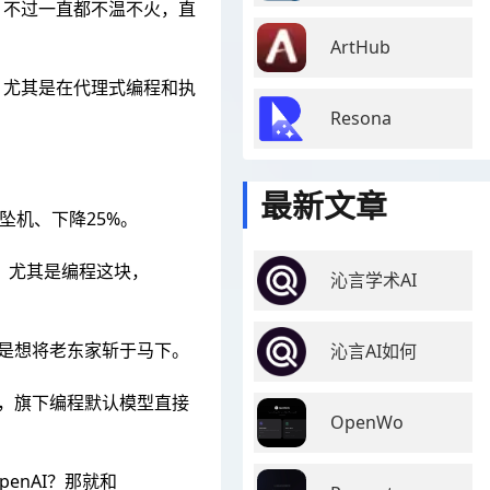
I，不过一直都不温不火，直
ArtHub
的意外，尤其是在代理式编程和执
Resona
最新文章
坠机、下降25%。
下，尤其是编程这块，
沁言学术AI
事就是想将老东家斩于马下。
沁言AI如何
ic，旗下编程默认模型直接
OpenWo
OpenAI？那就和