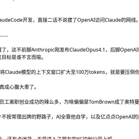
audeCode开发，直接二话不说拔了OpenAI访问Claude的网线
啊……
不前脚Anthropic刚发布ClaudeOpus4.1，后脚OpenA
这目标是谁不言而喻。
就将Claude模型的上下文窗口扩大至100万tokens，就是要压倒你
，真成心腹大患了。
前员工离职创业成功的辣么多，为啥偏偏是TomBrown成了奥特曼
不按常理出牌的野路子，AI全靠他自学，以及亿点点OpenAI