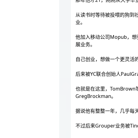
那年他才21，刚刚从大学毕
从读书时等待被投喂的狗到
业。
他加入移动公司Mopub，
展业务。
自己创业，想做一个更灵活的
后来被YC联合创始人Paul
也就是在这里，TomBrow
GregBrockman。
据说他有整整一年，几乎每天
不过后来Grouper业务被T