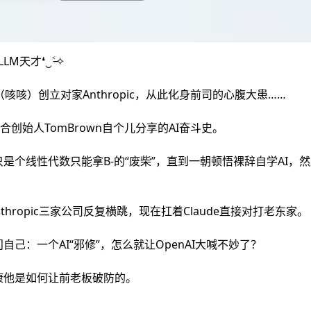
M天才❛‿˂̵✧
AI（咳咳）创立对家Anthropic，从此化身前司的心腹大患……
c联合创始人TomBrown自个儿分享的AI奋斗史。
是个线性代数只能拿B-的“废柴”，直到一朝顿悟裸辞自学AI，
n、Anthropic三家公司反复横跳，现在扛着Claude直接对打老东家。
己：一个AI“邪修”，怎么就让OpenAI大喊不妙了？
康他是如何让前老板破防的。