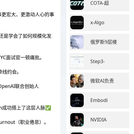
COTA-超
事更宏大、更激动人心的事
x-Algo
后还是学会了如何规模化发
俄罗斯9层楼
YC面试官一顿痛批。
Step3-
吧牵线约会。
微软AI负责
penAI联合创始人
Embodi
om成功搭上了这层人脉✅
NVIDIA
urnout（职业倦怠）。