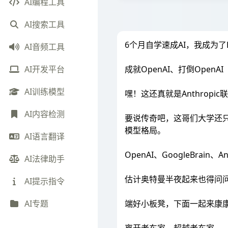
AI编程工具
AI搜索工具
6个月自学速成AI，我成为了LL
AI音频工具
成就OpenAI、打倒Open
AI开发平台
AI训练模型
嘿！这还真就是Anthropi
AI内容检测
要说传奇吧，这哥们大学还只
模型格局。
AI语言翻译
OpenAI、GoogleBrai
AI法律助手
估计奥特曼半夜起来也得问问自
AI提示指令
端好小板凳，下面一起来康
AI专题