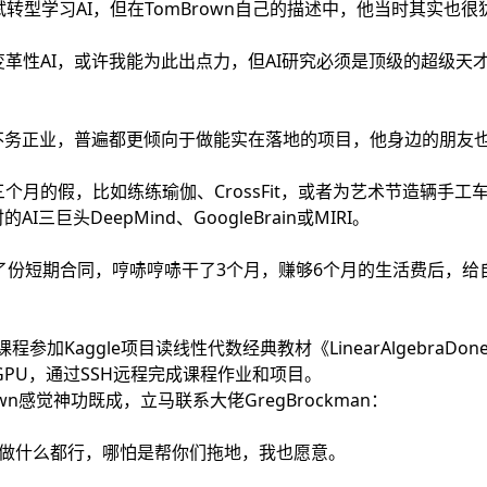
尝试转型学习AI，但在TomBrown自己的描述中，他当时其实也很
革性AI，或许我能为此出点力，但AI研究必须是顶级的超级天
作不务正业，普遍都更倾向于做能实在落地的项目，他身边的朋友
个月的假，比如练练瑜伽、CrossFit，或者为艺术节造辆手
三巨头DeepMind、GoogleBrain或MIRI。
h签了份短期合同，哼哧哼哧干了3个月，赚够6个月的生活费后，
课程参加Kaggle项目读线性代数经典教材《LinearAlgebraDo
GPU，通过SSH远程完成课程作业和项目。
wn感觉神功既成，立马联系大佬GregBrockman：
不管做什么都行，哪怕是帮你们拖地，我也愿意。