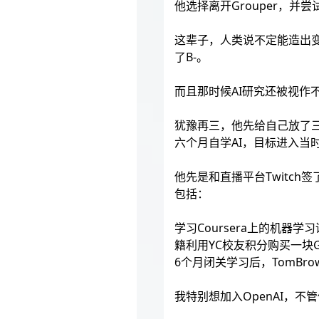
他选择离开Grouper，并
这辈子，人类说不定能造出变
了B-。
而且那时候AI研究还被视
犹豫再三，他先给自己放了三
六个月自学AI，目标进入当时的AI
他先是和直播平台Twitc
包括：
学习Coursera上的机器学习
籍利用YC校友积分购买一块
6个月闭关学习后，TomBro
我特别想加入OpenAI，