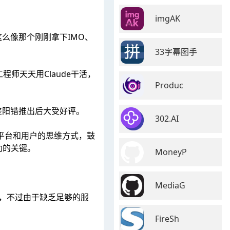
imgAK
么像那个刚刚拿下IMO、
33字幕图手
工程师天天用Claude干活，
Produc
阴差阳错推出后大受好评。
302.AI
顾平台和用户的思维方式，鼓
功的关键。
MoneyP
MediaG
九个月，不过由于缺乏足够的服
FireSh