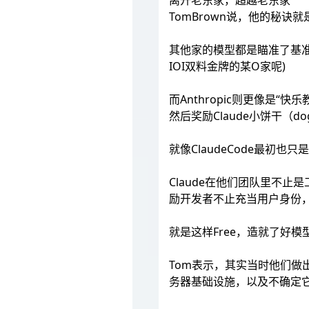
离开老东家，超越老东家
TomBrown说，他的秘诀就
其他家的模型都是瞄准了基准
IOI双料金牌的某O家呢)
而Anthropic则更像是“
然后奖励Claude小饼干（do
就像ClaudeCode最初
Claude在他们团队里不
励开发者不止充当用户身份
就是这样Free，造就了好模型C
Tom表示，其实当时他们做出的
务器基础设施，以及不确定