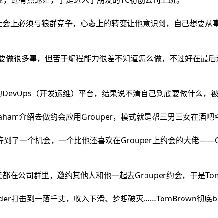
业，还有点迷茫，于是进入了朋友的YC初创公司上班。
社会上必须与狼群竞争，心态上的转变让他意识到，自己想要从
想要做很多事，但苦于编程能力很差不知道怎么做，不过好在最
DevOps（开发运维）平台，结果说不清自己到底要做什么，被
Graham介绍去做约会应用Grouper，模式就是帮三男三女在酒
n等到了一个机会，一个比他还喜欢在Grouper上约会的大佬——O
都在公司群里，邀约其他人和他一起去Grouper约会，于是T
inder打击到一落千丈，收入下滑、梦想破灭……TomBrown彻底b