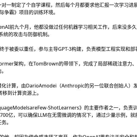
一对一制定了个自学课程，然后每个月都要求他汇报一次学习进
《星际争霸》项目的训练环境。
penAI前九个月，他都没做过任何机器学习相关工作，后来没多
计ML系统的攻击与防御机制。
他终于被委以重任，参与主导GPT-3构建，负责模型工程实现和部
ransformer架构，在TomBrown的带领下，完成了局部稀疏注
力。
，由DarioAmodei（Anthropic的另一位联合创始人）发现
心转移到计算资源上。
guageModelsareFew-ShotLearners》的主要作者之一
1700亿，可以确保LLM在无需微调的情况下，通过少量示例，
任务。