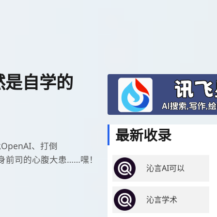
然是自学的
最新收录
OpenAI、打倒
此化身前司的心腹大患……嘿！
沁言AI可以
沁言学术