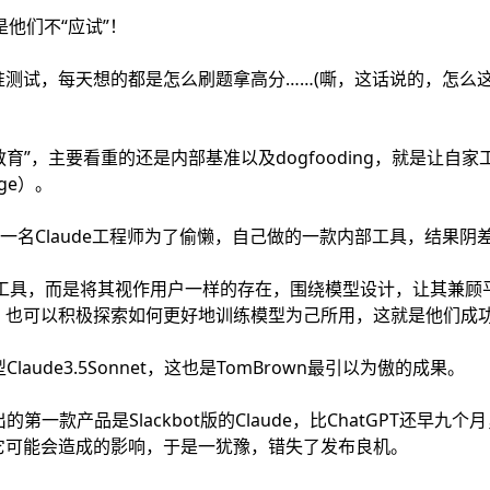
是他们不“应试”！
测试，每天想的都是怎么刷题拿高分……(嘶，这话说的，怎么这
快乐教育”，主要看重的还是内部基准以及dogfooding，就是让自家
ge）。
也只是一名Claude工程师为了偷懒，自己做的一款内部工具，结果
止是工具，而是将其视作用户一样的存在，围绕模型设计，让其兼
，也可以积极探索如何更好地训练模型为己所用，这就是他们成
laude3.5Sonnet，这也是TomBrown最引以为傲的成果。
第一款产品是Slackbot版的Claude，比ChatGPT还早
它可能会造成的影响，于是一犹豫，错失了发布良机。