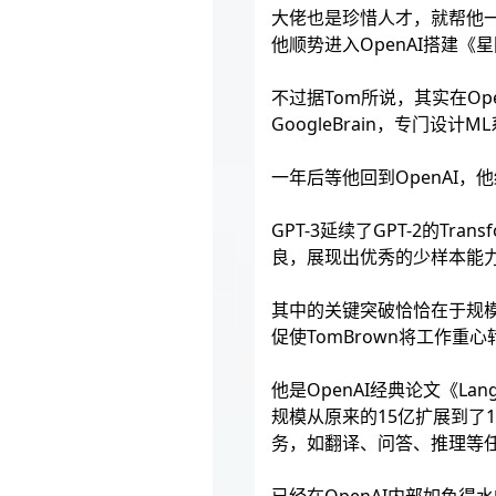
大佬也是珍惜人才，就帮他
他顺势进入OpenAI搭建
不过据Tom所说，其实在O
GoogleBrain，专门设
一年后等他回到OpenAI，
GPT-3延续了GPT-2的T
良，展现出优秀的少样本能
其中的关键突破恰恰在于规模化计算
促使TomBrown将工作重
他是OpenAI经典论文《Lan
规模从原来的15亿扩展到了
务，如翻译、问答、推理等