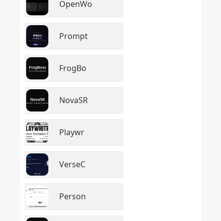
OpenWo
Prompt
FrogBo
NovaSR
Playwr
VerseC
Person