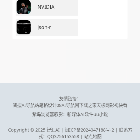
NVIDIA
json-r
友情链接：
智搜AI导航站
笔格设计
08AI导航网
下载之家
天极网
影视快看
紫鸟浏览器
驭影：新媒体AI软件
uu小说
Copyright © 2025 智汇AI |
闽ICP备2024047188号-2 | 联系方
式：QQ3756153558
|
站点地图