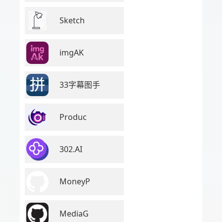
Sketch
imgAK
33字幕图手
Produc
302.AI
MoneyP
MediaG