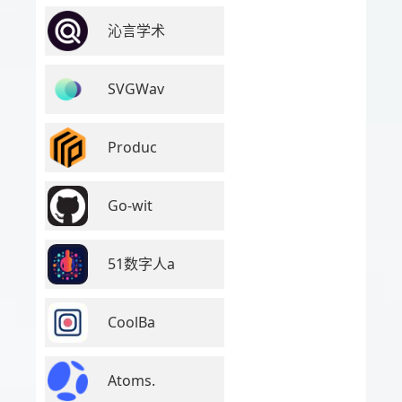
沁言学术
SVGWav
Produc
Go-wit
51数字人a
CoolBa
Atoms.