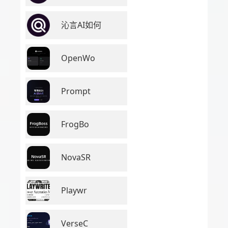
沁言AI如何
OpenWo
Prompt
FrogBo
NovaSR
Playwr
VerseC