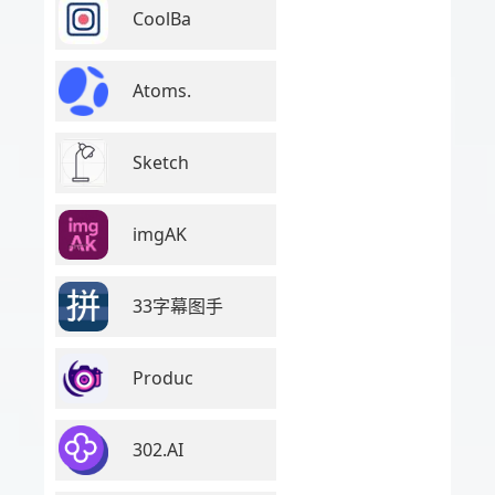
CoolBa
Atoms.
Sketch
imgAK
33字幕图手
Produc
302.AI