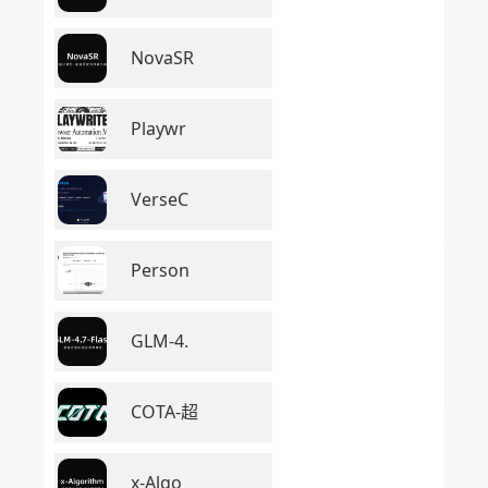
NovaSR
Playwr
VerseC
Person
GLM-4.
COTA-超
x-Algo