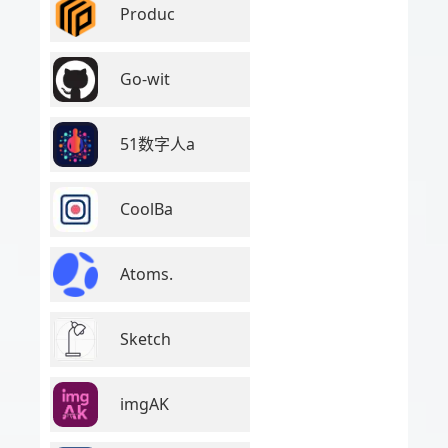
Produc
Go-wit
51数字人a
CoolBa
Atoms.
Sketch
imgAK