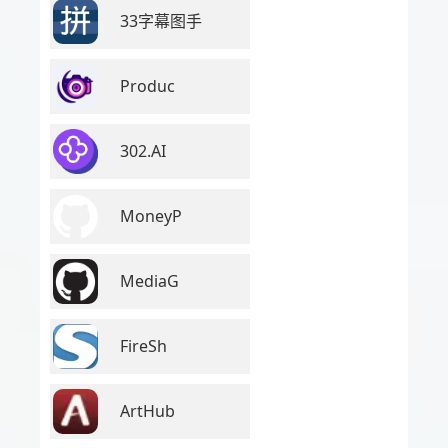
33字幕图手
Produc
302.AI
MoneyP
MediaG
FireSh
ArtHub