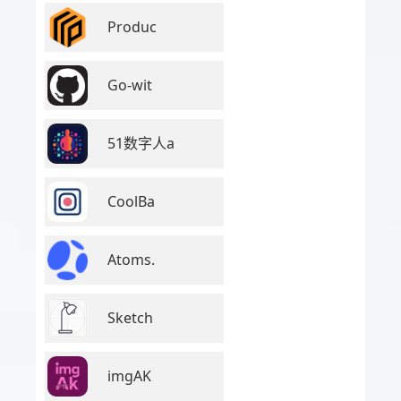
Produc
Go-wit
51数字人a
CoolBa
Atoms.
Sketch
imgAK