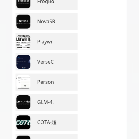
FrogBo
NovaSR
Playwr
VerseC
Person
GLM-4.
COTA-超