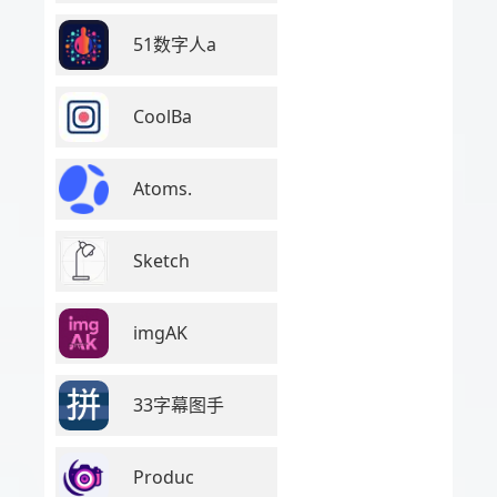
51数字人a
CoolBa
Atoms.
Sketch
imgAK
33字幕图手
Produc