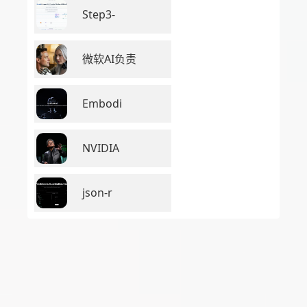
Step3-
微软AI负责
Embodi
NVIDIA
json-r