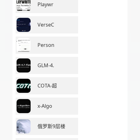
Playwr
VerseC
Person
GLM-4.
COTA-超
x-Algo
俄罗斯9层楼