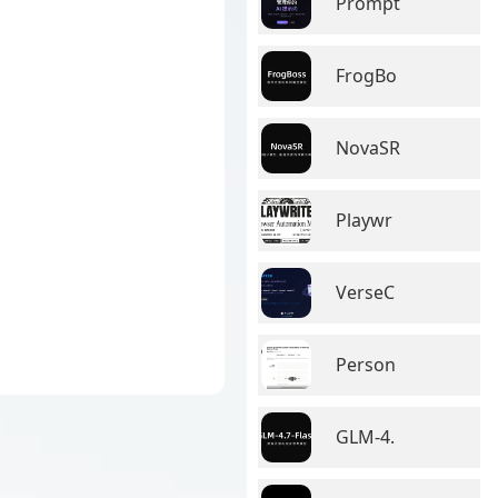
Prompt
FrogBo
NovaSR
Playwr
VerseC
Person
GLM-4.