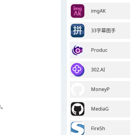
imgAK
。
33字幕图手
Produc
302.AI
MoneyP
作。
MediaG
FireSh