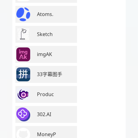
Atoms.
Sketch
imgAK
33字幕图手
Produc
302.AI
MoneyP