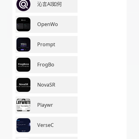
沁言AI如何
OpenWo
Prompt
FrogBo
NovaSR
Playwr
VerseC