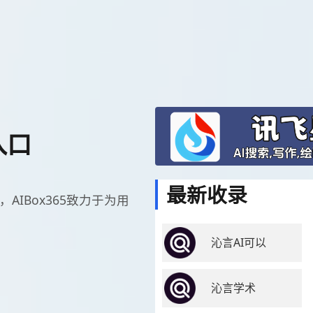
入口
最新收录
，AIBox365致力于为用
沁言AI可以
沁言学术