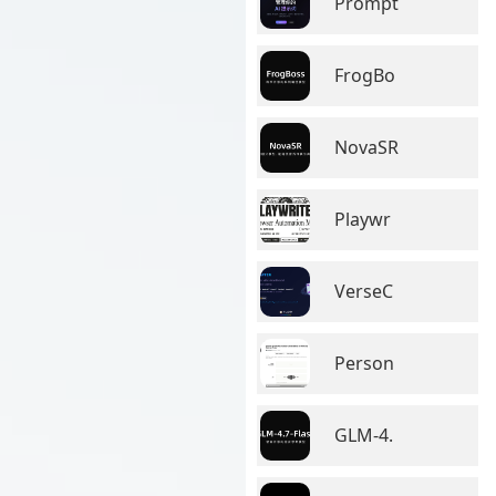
Prompt
FrogBo
NovaSR
Playwr
VerseC
Person
GLM-4.