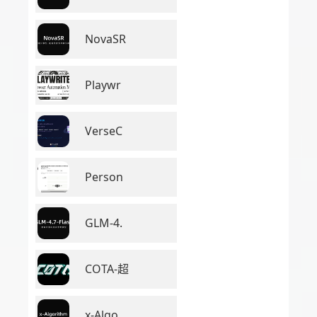
NovaSR
Playwr
VerseC
Person
GLM-4.
COTA-超
x-Algo