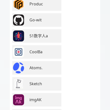
Produc
Go-wit
51数字人a
CoolBa
Atoms.
Sketch
imgAK