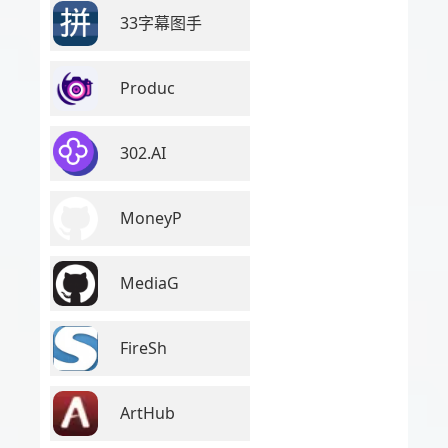
33字幕图手
Produc
302.AI
MoneyP
MediaG
FireSh
ArtHub