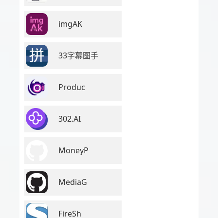
imgAK
33字幕图手
Produc
302.AI
MoneyP
MediaG
FireSh