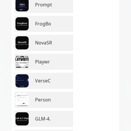
Prompt
FrogBo
NovaSR
Playwr
VerseC
Person
GLM-4.