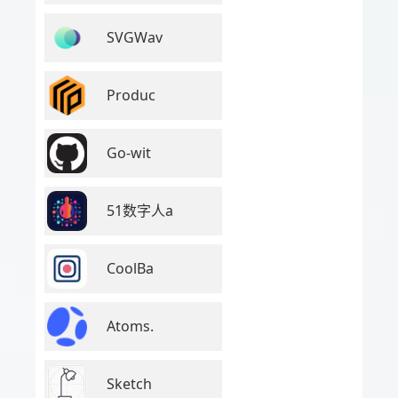
SVGWav
Produc
Go-wit
51数字人a
CoolBa
Atoms.
Sketch