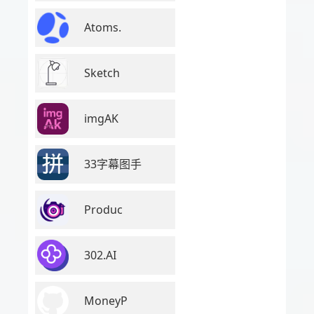
Atoms.
Sketch
imgAK
33字幕图手
Produc
302.AI
MoneyP