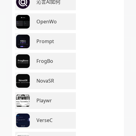
沁言AI如何
OpenWo
Prompt
FrogBo
NovaSR
Playwr
VerseC