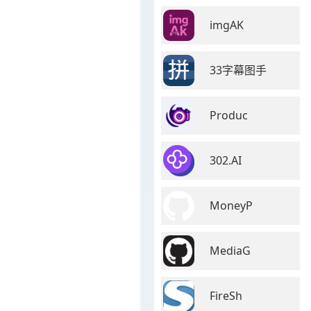
imgAK
33字幕图手
Produc
302.AI
MoneyP
MediaG
FireSh