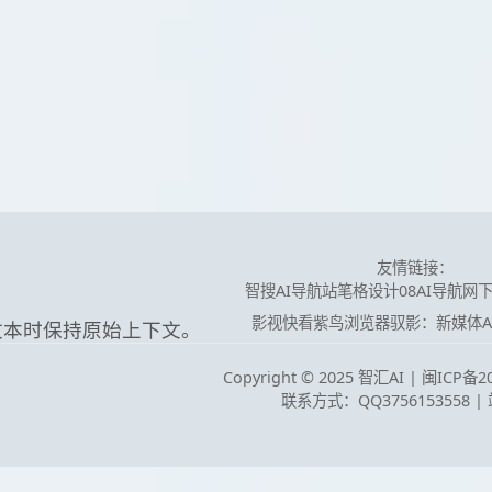
友情链接：
智搜AI导航站
笔格设计
08AI导航网
影视快看
紫鸟浏览器
驭影：新媒体A
文本时保持原始上下文。
Copyright © 2025 智汇AI |
闽ICP备20
联系方式：QQ3756153558
|