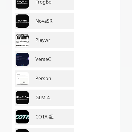
FrogBo
NovaSR
Playwr
VerseC
Person
GLM-4.
COTA-超