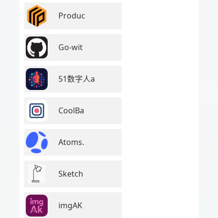
Produc
Go-wit
51数字人a
CoolBa
Atoms.
Sketch
imgAK