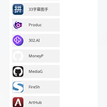
33字幕图手
Produc
302.AI
MoneyP
MediaG
FireSh
ArtHub