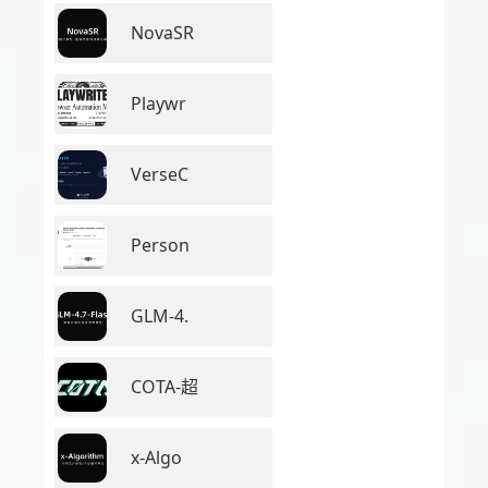
NovaSR
Playwr
VerseC
Person
GLM-4.
COTA-超
x-Algo