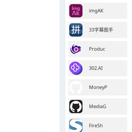
imgAK
33字幕图手
Produc
302.AI
MoneyP
MediaG
。
FireSh