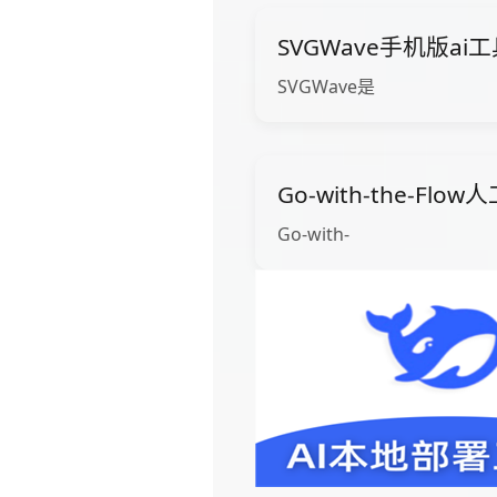
SVGWave手机版ai
SVGWave是
Go-with-the-Fl
Go-with-