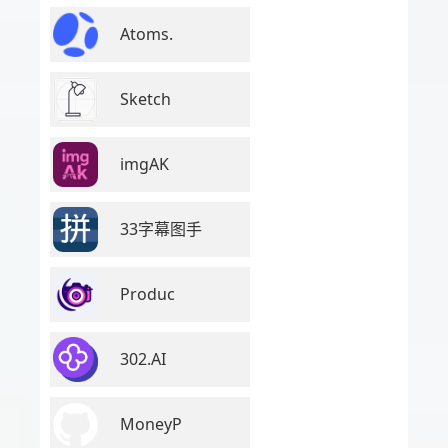
Atoms.
Sketch
imgAK
33字幕图手
Produc
302.AI
MoneyP