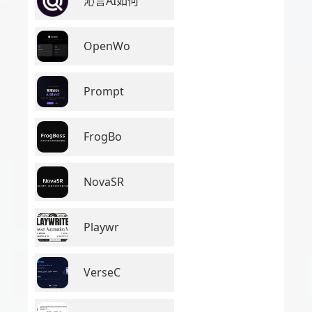
沁言AI如何
OpenWo
Prompt
FrogBo
NovaSR
Playwr
VerseC