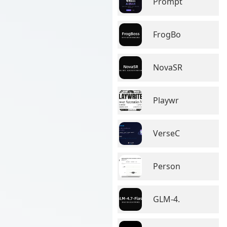
Prompt
FrogBo
NovaSR
Playwr
VerseC
Person
GLM-4.