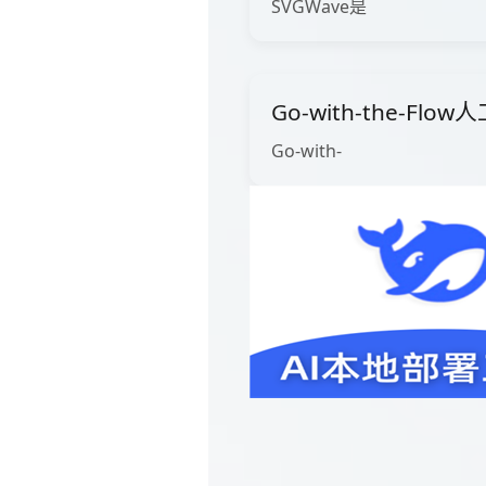
SVGWave是
Go-with-the-Fl
Go-with-