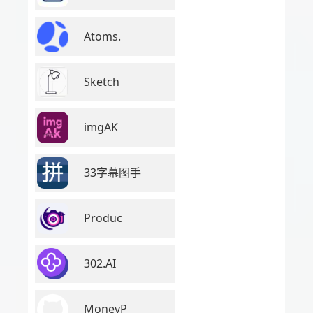
Atoms.
Sketch
imgAK
33字幕图手
Produc
302.AI
MoneyP