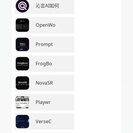
沁言AI如何
OpenWo
Prompt
FrogBo
NovaSR
Playwr
VerseC