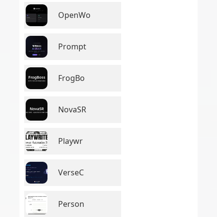
OpenWo
Prompt
FrogBo
NovaSR
Playwr
VerseC
Person