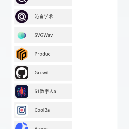
沁言学术
SVGWav
Produc
Go-wit
51数字人a
CoolBa
Atoms.