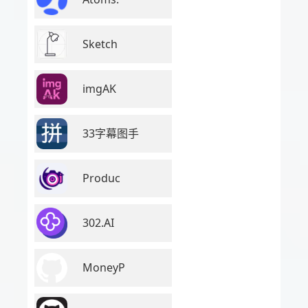
Sketch
imgAK
33字幕图手
Produc
302.AI
MoneyP