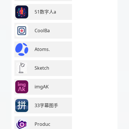
51数字人a
CoolBa
Atoms.
Sketch
imgAK
33字幕图手
Produc