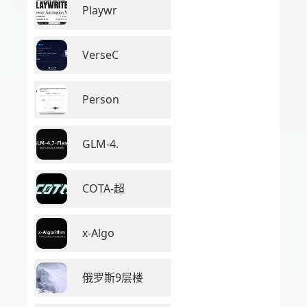
Playwr
VerseC
Person
GLM-4.
COTA-超
x-Algo
俄罗斯9层楼