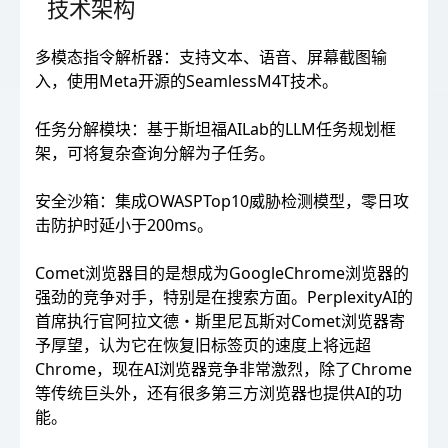
技术架构
多模态指令解析器：支持文本、语音、屏幕截图输
入，使用Meta开源的SeamlessM4T技术。
任务分解模块：基于斯坦福AILab的LLM任务规划框
架，可将复杂查询分解为子任务。
安全沙箱：集成OWASPTop10威胁检测模型，零日攻
击防护时延小于200ms。
Comet浏览器目的是想成为GoogleChrome浏览器的
强劲的竞争对手，特别是在搜索方面。PerplexityAI的
首席执行官阿拉文德・斯里尼瓦斯对Comet浏览器寄
予厚望，认为它在恢复旧标签页的速度上将远超
Chrome，现在AI浏览器竞争非常激烈，除了Chrome
等传统巨头外，还有很多第三方浏览器也提供AI的功
能。