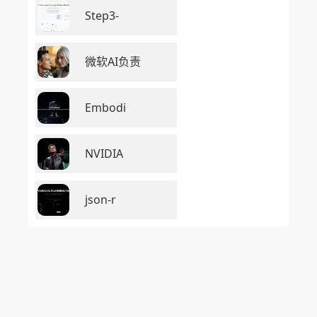
Step3-
微软AI负责
Embodi
NVIDIA
json-r