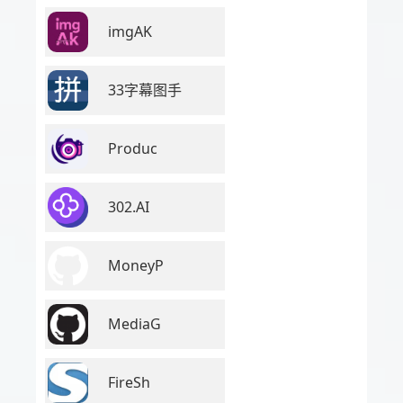
imgAK
33字幕图手
Produc
302.AI
MoneyP
MediaG
FireSh