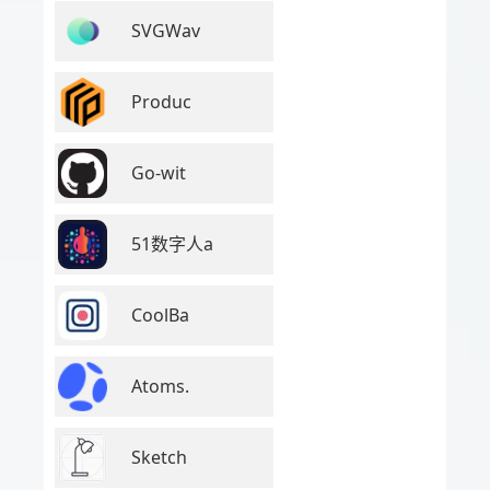
SVGWav
Produc
Go-wit
51数字人a
CoolBa
Atoms.
Sketch