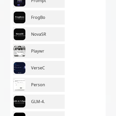
Prompt
FrogBo
NovaSR
Playwr
VerseC
Person
GLM-4.