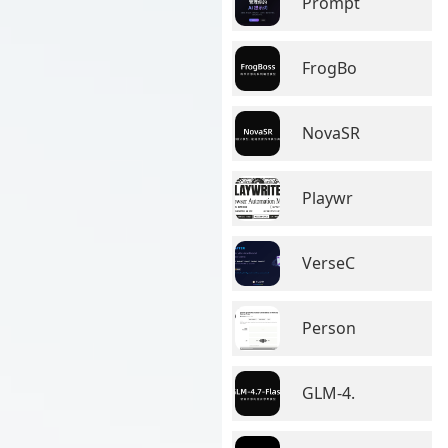
Prompt
FrogBo
NovaSR
Playwr
VerseC
Person
GLM-4.